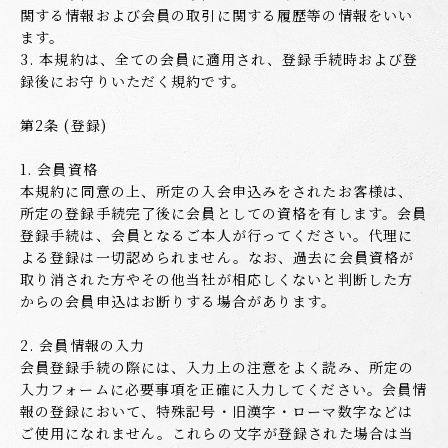
関する情報および会員の取引に関する履歴等の情報をいい
ます。
3. 本規約は、全ての会員に適用され、登録手続時および登
録後にお守りいただく規約です。
第2条 (登録)
1. 会員資格
本規約に同意の上、所定の入会申込みをされたお客様は、
所定の登録手続完了後に会員としての資格を有します。会員
登録手続は、会員となるご本人が行ってください。代理に
よる登録は一切認められません。なお、過去に会員資格が
取り消された方やその他当社が相応しくないと判断した方
からの会員申込はお断りする場合があります。
2. 会員情報の入力
会員登録手続の際には、入力上の注意をよく読み、所定の
入力フォームに必要事項を正確に入力してください。会員情
報の登録において、特殊記号・旧漢字・ローマ数字などは
ご使用になれません。これらの文字が登録された場合は当