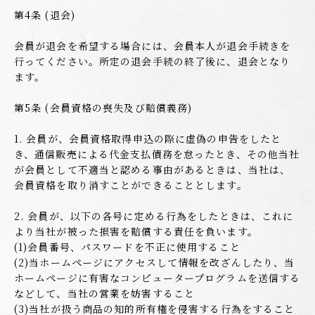
第4条 (退会)
会員が退会を希望する場合には、会員本人が退会手続きを
行ってください。所定の退会手続の終了後に、退会となり
ます。
第5条 (会員資格の喪失及び賠償義務)
1. 会員が、会員資格取得申込の際に虚偽の申告をしたと
き、通信販売による代金支払債務を怠ったとき、その他当社
が会員として不適当と認める事由があるときは、当社は、
会員資格を取り消すことができることとします。
2. 会員が、以下の各号に定める行為をしたときは、これに
より当社が被った損害を賠償する責任を負います。
(1)会員番号、パスワードを不正に使用すること
(2)当ホームページにアクセスして情報を改ざんしたり、当
ホームページに有害なコンピュータープログラムを送信する
などして、当社の営業を妨害すること
(3)当社が扱う商品の知的所有権を侵害する行為をすること