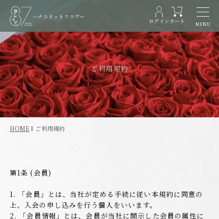
ハナコドットフラワー
ログイン
カート
MENU
ご利用規約
HOME
ご利用規約
第1条 (会員)
1. 「会員」とは、当社が定める手続に従い本規約に同意の
上、入会の申し込みを行う個人をいいます。
2. 「会員情報」とは、会員が当社に開示した会員の属性に