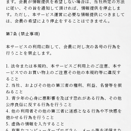
ます。会員が情報提供を希望しない場合は、当社所定の方法
に従い、その旨を通知して頂ければ、情報提供を停止しま
す。ただし、本サービス運営に必要な情報提供につきまして
は、会員の希望により停止をすることはできません。
第7条 (禁止事項)
本サービスの利用に際して、会員に対し次の各号の行為を
行うことを禁止します。
1. 法令または本規約、本サービスご利用上のご注意、本サ
ービスでのお買い物上のご注意その他の本規約等に違反す
ること
2. 当社、およびその他の第三者の権利、利益、名誉等を損
ねること
3. 青少年の心身に悪影響を及ぼす恐れがある行為、その他
公序良俗に反する行為を行うこと
4. 他の利用者その他の第三者に迷惑となる行為や不快感を
抱かせる行為を行うこと
5. 虚偽の情報を入力すること
6. 有害なコンピュータープログラム、メール等を送信また