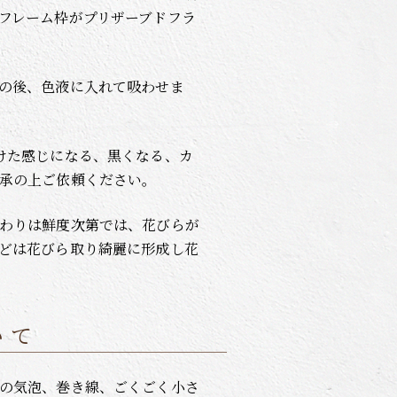
フレーム枠がプリザーブドフラ
の後、色液に入れて吸わせま
けた感じになる、黒くなる、カ
承の上ご依頼ください。
わりは鮮度次第では、花びらが
どは花びら取り綺麗に形成し花
いて
の気泡、巻き線、ごくごく小さ