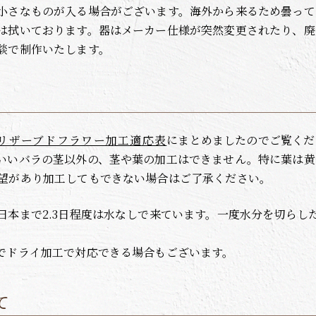
小さなものが入る場合がございます。海外から来るため曇って
は拭いております。器はメーカー仕様が突然変更されたり、廃
談で制作いたします。
リザーブドフラワー加工適応表
にまとめましたのでご覧くだ
いいバラの茎以外の、茎や葉の加工はできません。特に葉は黄
望があり加工してもできない場合はご了承ください。
日本まで2.3日程度は水なしで来ています。一度水分を切らし
でドライ加工で対応できる場合もございます。
て