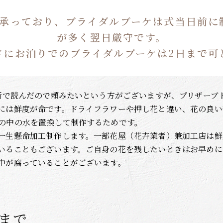
を承っており、ブライダルブーケは式当日前に
が多く翌日厳守です。
ドにお泊りでのブライダルブーケは2日まで可
別所で読んだので頼みたいという方がございますが、プリザーブ
には鮮度が命です。ドライフラワーや押し花と違い、花の良い
の中の水を置換して制作するためです。
一生懸命加工制作します。一部花屋（花卉業者）兼加工店は鮮
いることもございます。ご自身の花を残したいときはお早めに
中が腐っていることがございます。
まで