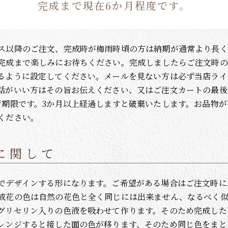
完成まで現在6か月程度です。
ス以降のご注文、完成時が梅雨時頃の方は納期が通常より長く
完成まで楽しみにお待ちください。完成しましたらご注文時の
るように設定してください。メールを見ない方は必ず当店ライ
話がいい方はその旨お伝えください、又はご注文カートの最後
管期限です。3か月以上経過しますと破棄いたします。お品物
ください。
に関して
でデザインする形になります。ご希望がある場合はご注文時に
成花の色は自然の花色と全く同じには出来ません、なるべく似
グリセリン入りの色液を吸わせて作ります。そのため完成した
レンジすると接した面の色が移ります、そのため同じ色をまと