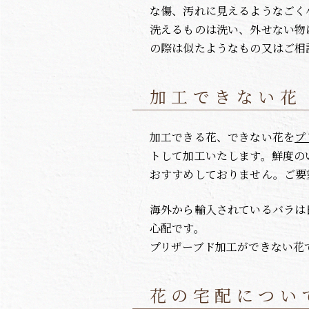
な傷、汚れに見えるようなごく
洗えるものは洗い、外せない物
の際は似たようなもの又はご相
加工できない花
加工できる花、できない花を
プ
トして加工いたします。鮮度の
おすすめしておりません。ご要
海外から輸入されているバラは
心配です。
プリザーブド加工ができない花
花の宅配につい