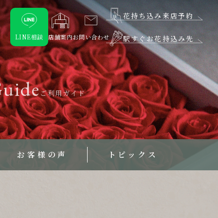
花持ち込み来店予約
LINE相談
店舗案内
お問い合わせ
駅すぐお花持込み先
uide
ご利用ガイド
お客様の声
トピックス