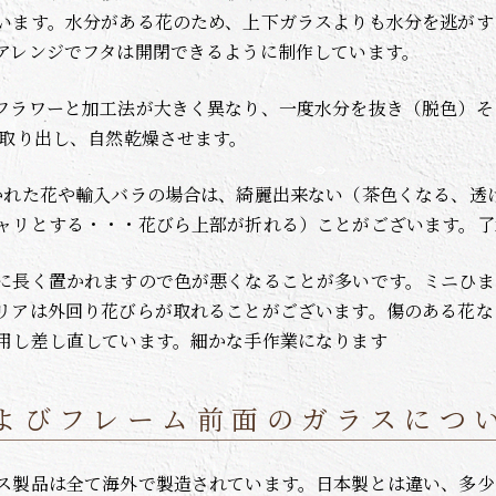
います。水分がある花のため、上下ガラスよりも水分を逃がす
アレンジでフタは開閉できるように制作しています。
フラワーと加工法が大きく異なり、一度水分を抜き（脱色）そ
で取り出し、自然乾燥させます。
かれた花や輸入バラの場合は、綺麗出来ない（茶色くなる、透
ャリとする・・・花びら上部が折れる）ことがございます。了
に長く置かれますので色が悪くなることが多いです。ミニひま
リアは外回り花びらが取れることがございます。傷のある花な
用し差し直しています。細かな手作業になります
よびフレーム前面のガラスにつ
ス製品は全て海外で製造されています。日本製とは違い、多少