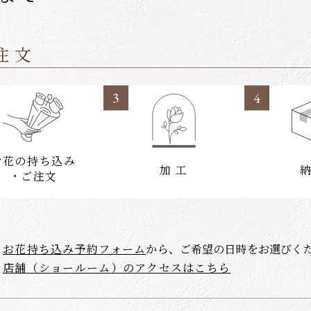
注文
3
4
お花の持ち込み
加 工
納
・ご注文
お花持ち込み予約フォーム
から、ご希望の日時をお選びく
店舗（ショールーム）のアクセスはこちら