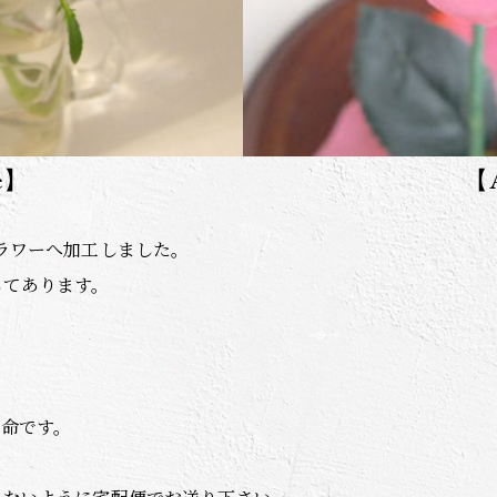
e】
【A
ラワーへ加工しました。
してあります。
が命です。