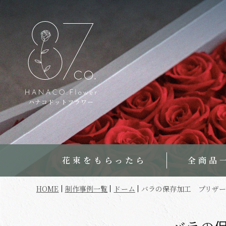
ハナコドットフラワー
花束をもらったら
全商品
HOME
制作事例一覧
ドーム
バラの保存加工 プリザー