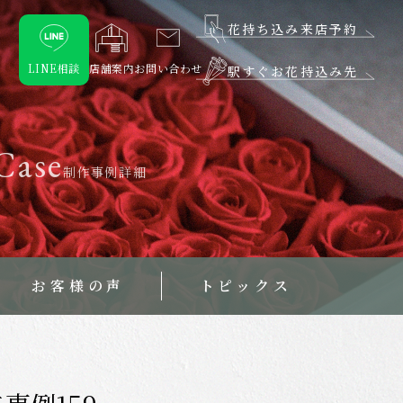
花持ち込み来店予約
LINE相談
店舗案内
お問い合わせ
駅すぐお花持込み先
Case
制作事例詳細
お客様の声
トピックス