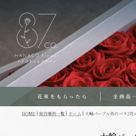
ハナコドットフラワー
花束をもらったら
全商品
HOME
制作事例一覧
ドーム
大輪パープル色のバラ2花