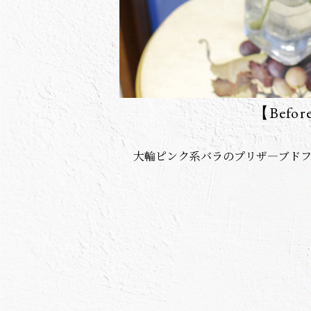
【Befor
大輪ピンク系バラのプリザ―ブド