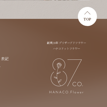
TOP
創業28年 プリザーブドフラワー
ハナコドットフラワー
く表記
ー