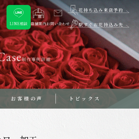
花持ち込み来店予約
LINE相談
店舗案内
お問い合わせ
駅すぐお花持込み先
Case
制作事例詳細
お客様の声
トピックス