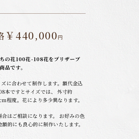
￥440,000
格
円
の花100花-108花をプリザーブ
商品です。
イズに合わせて制作します。額代金込
108本ですとサイズでは、 外寸約
～9cm程度。花により多少異なります。
場合はご相談になります。 お好みの色
金額的にも良心的に制作いたします。