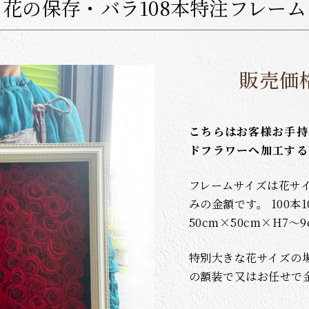
花の保存・バラ108本特注フレーム
販売価
こちらはお客様お手持ち
ドフラワーへ加工する
フレームサイズは花サ
みの金額です。 100本
50cm×50cm×H7
特別大きな花サイズの
の額装で又はお任せで