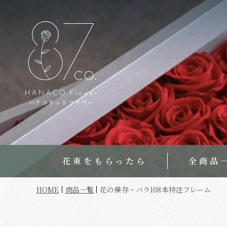
ハナコドットフラワー
花束をもらったら
全商品
HOME
商品一覧
花の保存・バラ108本特注フレーム