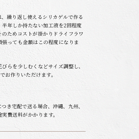
は、繰り返し使えるシリカゲルで作る
、半年しか持たない加工液を2回程度
そのためコストが掛かりドライフラワ
頑張っても金額はこの程度になりま
花びらを少しむくなどサイズ調整し、
ムでお作りいただけます。
につき宅配で送る場合、沖縄、九州、
途実費送料がかかります。