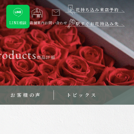
花持ち込み来店予約
LINE相談
店舗案内
お問い合わせ
駅すぐお花持込み先
roducts
商品詳細
お客様の声
トピックス