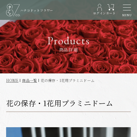
ハナコドットフラワー
ログイン
カート
MENU
Products
商品詳細
HOME
商品一覧
花の保存・1花用プラミニドーム
花の保存・1花用プラミニドーム