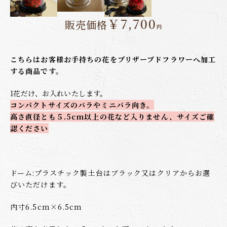
￥7,700
販売価格
円
こちらはお客様お手持ちの花をプリザーブドフラワーへ加工
する商品です。
1花だけ、お入れいたします。
コンパクトサイズのバラやミニバラ向き。
高さ直径とも５.5cm以上の花など入りません、
サイズご確
認ください
ドーム:
プラスチック製土台はブラック又はクリアからお選
びいただけます。
内寸6.5cm×6.5cm