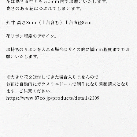
花は高さ直径とも５.5cm内でお願いいたします。
高さのある花はつぶれてしまいます。
外寸:高さ8cm（土台含む）
土台直径8cm
花リボン程度のデザイン。
お持ちのリボンを入れる場合はサイズ的に幅1cm程度まででお
願いいたします。
※大きな花を送付してきた場合入りませんので
お花は自動的にガラスミニドームで制作になり差額請求となり
ます。ご注意ください。
https://www.87co.jp/products/detail/2309