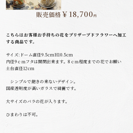
￥18,700
販売価格
円
こちらはお客様お手持ちの花をプリザーブドフラワーへ加工
する商品です。
サイズ:ドーム直径9.5cmH10.5cm
内径9ｃｍフタは開閉出来ます。8ｃｍ程度までの花でお願い
土台直径12cm
シンプルで飽きの来ないデザイン。
国産透明度が高いガラスで綺麗です。
大サイズのバラの花が入ります。
ひまわりは不可。