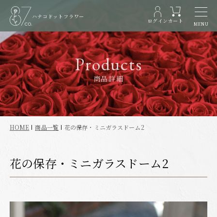
ハナコドットフラワー
ログイン
カート
MENU
Products
商品詳細
HOME
商品一覧
花の保存・ミニガラスドーム2
花の保存・ミニガラスドーム2