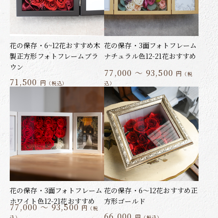
花の保存・6~12花おすすめ木
花の保存・3面フォトフレーム
製正方形フォトフレームブラ
ナチュラル色12-21花おすすめ
ウン
77,000 ～ 93,500
円
（税
71,500
円
（税込）
込）
花の保存・3面フォトフレーム
花の保存・6～12花おすすめ正
ホワイト色12-21花おすすめ
方形ゴールド
77,000 ～ 93,500
円
（税
66,000
円
込）
（税込）