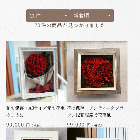
20件
の商品が見つかりました
花の保存・A3サイズ元の花束
花の保存・アンティークブラ
のように
ウン12花程度で花束風
99,000
99,000
円
円
（税込）
（税込）