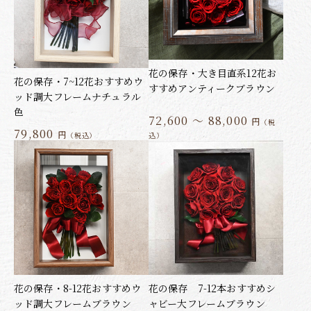
花の保存・大き目直系12花お
花の保存・7~12花おすすめウ
すすめアンティークブラウン
ッド調大フレームナチュラル
色
72,600 ～ 88,000
円
（税
79,800
円
（税込）
込）
花の保存・8-12花おすすめウ
花の保存 7-12本おすすめシ
ッド調大フレームブラウン
ャビー大フレームブラウン