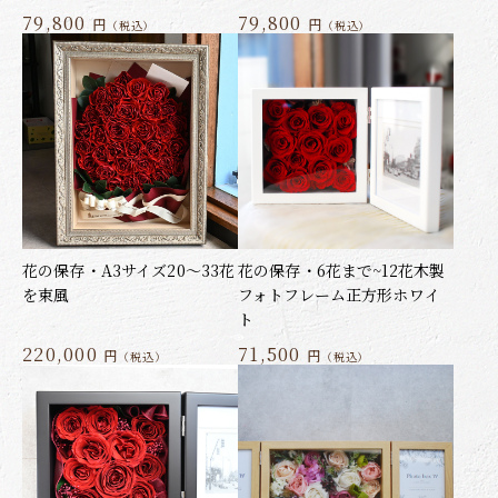
79,800
79,800
円
円
（税込）
（税込）
花の保存・A3サイズ20～33花
花の保存・6花まで~12花木製
を束風
フォトフレーム正方形ホワイ
ト
220,000
71,500
円
円
（税込）
（税込）