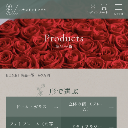
ハナコドットフラワー
ログイン
カート
MENU
Products
商品一覧
HOME
商品一覧
6-9万円
形で選ぶ
立体の額 （フレー
ドーム・ガラス
ム）
フォトフレーム（お写
ドライフラワー