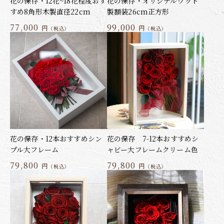
花の保存・12花~18花程度おす
花の保存・オリジナルウッド
すめ8角形木製直径22cm
製額装26cm正方形
77,000
99,000
円
円
（税込）
（税込）
花の保存・12本おすすめシン
花の保存 7-12本おすすめシ
プル大フレーム
ャビー大フレームクリーム色
79,800
79,800
円
円
（税込）
（税込）