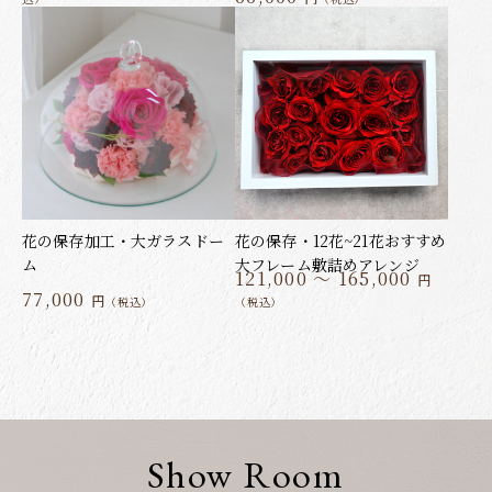
花の保存加工・大ガラスドー
花の保存・12花~21花おすすめ
ム
大フレーム敷詰めアレンジ
121,000 ～ 165,000
円
77,000
円
（税込）
（税込）
Show Room