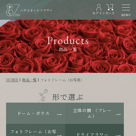
ハナコドットフラワー
ログイン
カート
MENU
Products
商品一覧
HOME
商品一覧
フォトフレーム（お写真）
形で選ぶ
立体の額 （フレー
ドーム・ガラス
ム）
フォトフレーム（お写
ドライフラワー