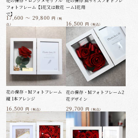
花の保存・ロングメモリアル
花の保存:Mサイズフォトフレ
フォトフレーム【1花又は数花
ーム1花用
で】
17,600 ～ 29,800
円
（税
16,500
円
込）
（税込）
花の保存・Mフォトフレーム
花の保存・Mフォトフレーム2
縦 1本アレンジ
花デザイン
16,500
29,700
円
円
（税込）
（税込）