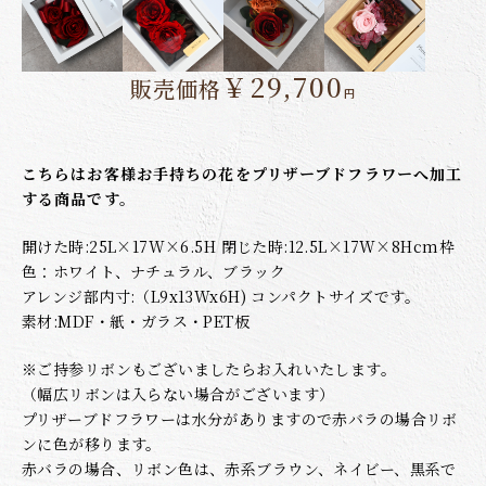
￥29,700
販売価格
円
こちらはお客様お手持ちの花をプリザーブドフラワーへ加工
する商品です。
開けた時:25L×17W×6.5H 閉じた時:12.5L×17W×8Hcm枠
色：ホワイト、ナチュラル、ブラック
アレンジ部内寸:（L9x13Wx6H) コンパクトサイズです。
素材:MDF・紙・ガラス・PET板
※ご持参リボンもございましたらお入れいたします。
（幅広リボンは入らない場合がございます）
プリザーブドフラワーは水分がありますので赤バラの場合リボ
ンに色が移ります。
赤バラの場合、リボン色は、赤系ブラウン、ネイビー、黒系で