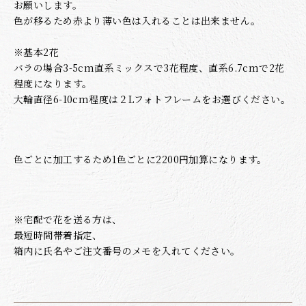
お願いします。
色が移るため赤より薄い色は入れることは出来ません。
※基本2花
バラの場合3-5cm直系ミックスで3花程度、直系6.7cmで2花
程度になります。
大輪直径6-10cm程度は２Lフォトフレームをお選びください。
色ごとに加工するため1色ごとに2200円加算になります。
※宅配で花を送る方は、
最短時間帯着指定、
箱内に氏名やご注文番号のメモを入れてください。