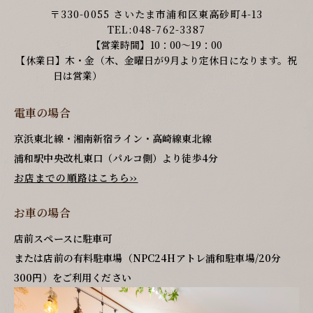
〒330-0055 さいたま市浦和区東高砂町4-13
TEL:048-762-3387
【営業時間】10：00～19：00
【休業日】木・金（木、金曜日が9月より定休日になります。祝
日は営業）
電車の場合
京浜東北線・湘南新宿ライン・高崎線東北線
浦和駅中央改札東口（パルコ側）より徒歩4分
お店までの順路はこちら››
お車の場合
店前スペースに駐車可
または店前の有料駐車場（NPC24Hアトレ浦和駐車場/20分
300円）をご利用ください