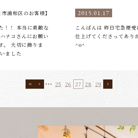
2015.01.17
ま市浦和区のお客様】
た！！ 本当に素敵な
こんばんは 昨日宅急便受
 ハナコさんにお願い
仕上げてくださってあり
す。 大切に飾りま
^o^
ざいました
25
26
27
28
29