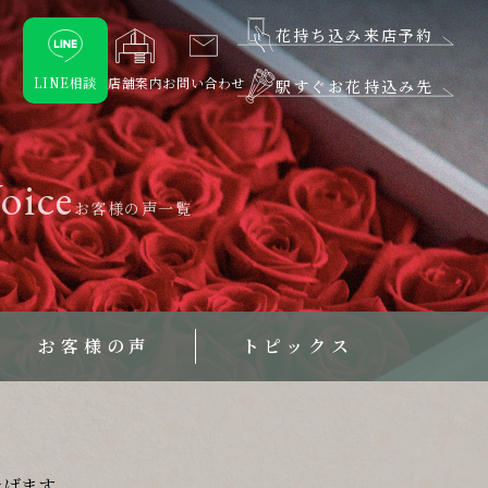
花持ち込み来店予約
LINE相談
店舗案内
お問い合わせ
駅すぐお花持込み先
oice
お客様の声一覧
お客様の声
トピックス
上げます。